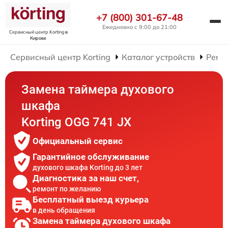
+7 (800) 301-67-48
Ежедневно с 9:00 до 21:00
Сервисный центр Korting
в
Кирове
Сервисный центр Korting
Каталог устройств
Ремо
Замена таймера духового
шкафа
Korting OGG 741 JX
Официальный сервис
Гарантийное обслуживание
духового шкафа Korting до 3 лет
Диагностика за наш счет,
ремонт по желанию
Бесплатный выезд курьера
в день обращения
Замена таймера духового шкафа