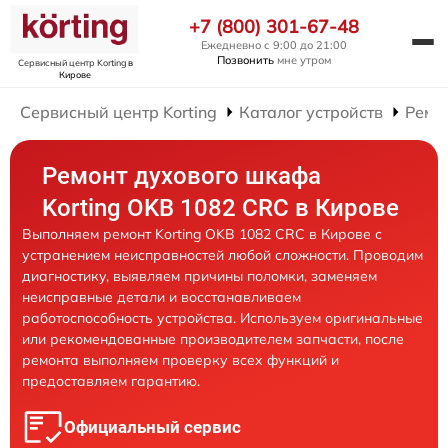
+7 (800) 301-67-48
Ежедневно с 9:00 до 21:00
Позвонить
мне утром
Сервисный центр Korting
в
Кирове
Сервисный центр Korting
Каталог устройств
Ремо
Ремонт духового шкафа
Korting OKB 1082 CRC в Кирове
Выполняем ремонт Korting OKB 1082 CRC в Кирове с
устранением неисправностей любой сложности. Проводим
диагностику, выявляем причины поломки, заменяем
неисправные детали и восстанавливаем
работоспособность устройства. Используем оригинальные
или рекомендованные производителем запчасти, после
ремонта выполняем проверку всех функций и
предоставляем гарантию.
Официальный сервис