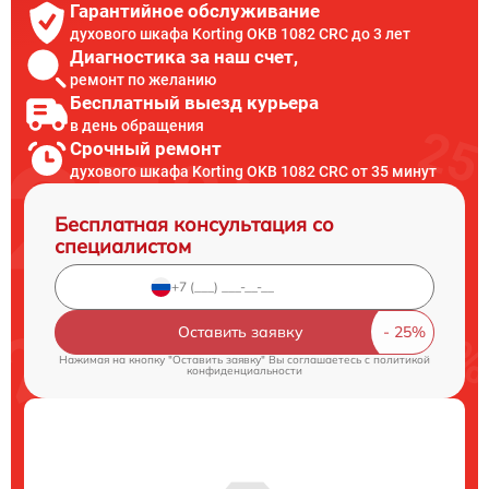
Гарантийное обслуживание
духового шкафа Korting OKB 1082 CRC до 3 лет
Диагностика за наш счет,
ремонт по желанию
Бесплатный выезд курьера
в день обращения
Срочный ремонт
духового шкафа Korting OKB 1082 CRC от 35 минут
Бесплатная консультация со
специалистом
Оставить заявку
Нажимая на кнопку "Оставить заявку" Вы соглашаетесь c
политикой
конфиденциальности