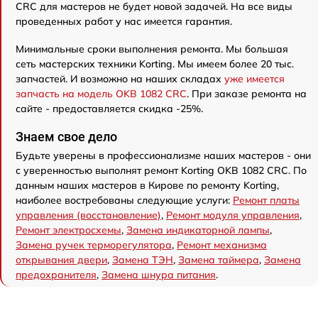
CRC для мастеров не будет новой задачей. На все виды
проведенных работ у нас имеется гарантия.
Минимальные сроки выполнения ремонта. Мы большая
сеть мастерских техники Korting. Мы имеем более 20 тыс.
запчастей. И возможно на наших складах
уже имеется
запчасть на модель OKB 1082 CRC
. При заказе ремонта на
сайте - предоставляется скидка -25%.
Знаем свое дело
Будьте уверены в профессионализме наших мастеров - они
с уверенностью выполнят ремонт Korting OKB 1082 CRC. По
данным наших мастеров в Кирове по ремонту Korting,
наиболее востребованы следующие услуги:
Ремонт платы
управления (восстановление)
,
Ремонт модуля управления
,
Ремонт электросхемы
,
Замена индикаторной лампы
,
Замена ручек терморегулятора
,
Ремонт механизма
открывания двери
,
Замена ТЭН
,
Замена таймера
,
Замена
предохранителя
,
Замена шнура питания
.