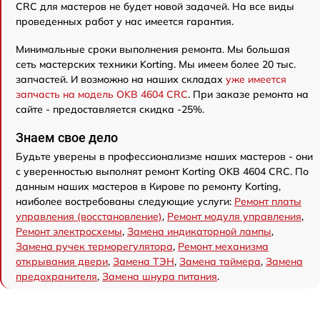
CRC для мастеров не будет новой задачей. На все виды
проведенных работ у нас имеется гарантия.
Минимальные сроки выполнения ремонта. Мы большая
сеть мастерских техники Korting. Мы имеем более 20 тыс.
запчастей. И возможно на наших складах
уже имеется
запчасть на модель OKB 4604 CRC
. При заказе ремонта на
сайте - предоставляется скидка -25%.
Знаем свое дело
Будьте уверены в профессионализме наших мастеров - они
с уверенностью выполнят ремонт Korting OKB 4604 CRC. По
данным наших мастеров в Кирове по ремонту Korting,
наиболее востребованы следующие услуги:
Ремонт платы
управления (восстановление)
,
Ремонт модуля управления
,
Ремонт электросхемы
,
Замена индикаторной лампы
,
Замена ручек терморегулятора
,
Ремонт механизма
открывания двери
,
Замена ТЭН
,
Замена таймера
,
Замена
предохранителя
,
Замена шнура питания
.