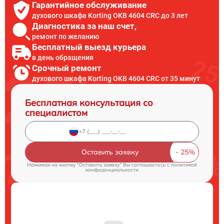
Гарантийное обслуживание
духового шкафа Korting OKB 4604 CRC до 3 лет
Диагностика за наш счет,
ремонт по желанию
Бесплатный выезд курьера
в день обращения
Срочный ремонт
духового шкафа Korting OKB 4604 CRC от 35 минут
Бесплатная консультация со
специалистом
Оставить заявку
Нажимая на кнопку "Оставить заявку" Вы соглашаетесь c
политикой
конфиденциальности