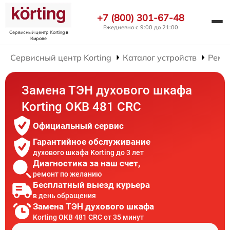
+7 (800) 301-67-48
Ежедневно с 9:00 до 21:00
Сервисный центр Korting
в
Кирове
Сервисный центр Korting
Каталог устройств
Ремо
Замена ТЭН духового шкафа
Korting OKB 481 CRC
Официальный сервис
Гарантийное обслуживание
духового шкафа Korting до 3 лет
Диагностика за наш счет,
ремонт по желанию
Бесплатный выезд курьера
в день обращения
Замена ТЭН духового шкафа
Korting OKB 481 CRC от 35 минут