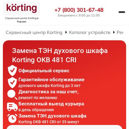
+7 (800) 301-67-48
Ежедневно с 9:00 до 21:00
Сервисный центр Korting
в
Кирове
Сервисный центр Korting
Каталог устройств
Ремо
Замена ТЭН духового шкафа
Korting OKB 481 CRI
Официальный сервис
Гарантийное обслуживание
духового шкафа Korting до 3 лет
Диагностика за наш счет,
ремонт по желанию
Бесплатный выезд курьера
в день обращения
Замена ТЭН духового шкафа
Korting OKB 481 CRI от 35 минут