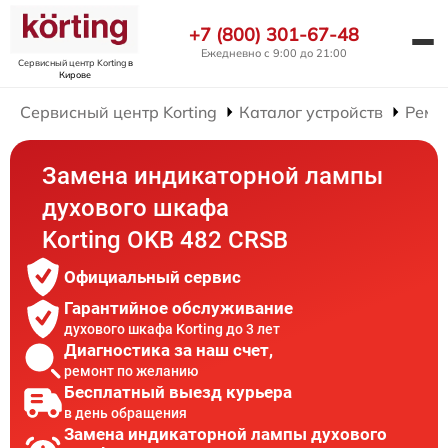
+7 (800) 301-67-48
Ежедневно с 9:00 до 21:00
Сервисный центр Korting
в
Кирове
Сервисный центр Korting
Каталог устройств
Ремо
Замена индикаторной лампы
духового шкафа
Korting OKB 482 CRSB
Официальный сервис
Гарантийное обслуживание
духового шкафа Korting до 3 лет
Диагностика за наш счет,
ремонт по желанию
Бесплатный выезд курьера
в день обращения
Замена индикаторной лампы духового