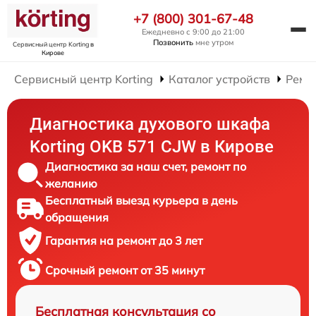
+7 (800) 301-67-48
Ежедневно с 9:00 до 21:00
Позвонить
мне утром
Сервисный центр Korting
в
Кирове
Сервисный центр Korting
Каталог устройств
Ремо
Диагностика духового шкафа
Korting OKB 571 CJW в Кирове
Диагностика за наш счет, ремонт по
желанию
Бесплатный выезд курьера в день
обращения
Гарантия на ремонт до 3 лет
Срочный ремонт от 35 минут
Бесплатная консультация со