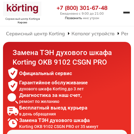
+7 (800) 301-67-48
Ежедневно с 9:00 до 21:00
Позвонить
мне утром
Сервисный центр Korting
в
Кирове
Сервисный центр Korting
Каталог устройств
Ремо
Замена ТЭН духового шкафа
Korting OKB 9102 CSGN PRO
Официальный сервис
Гарантийное обслуживание
духового шкафа Korting до 3 лет
Диагностика за наш счет,
ремонт по желанию
Бесплатный выезд курьера
в день обращения
Замена ТЭН духового шкафа
Korting OKB 9102 CSGN PRO от 35 минут