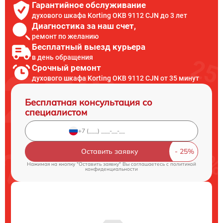
Гарантийное обслуживание
духового шкафа Korting OKB 9112 CJN до 3 лет
Диагностика за наш счет,
ремонт по желанию
Бесплатный выезд курьера
в день обращения
Срочный ремонт
духового шкафа Korting OKB 9112 CJN от 35 минут
Бесплатная консультация со
специалистом
Оставить заявку
Нажимая на кнопку "Оставить заявку" Вы соглашаетесь c
политикой
конфиденциальности