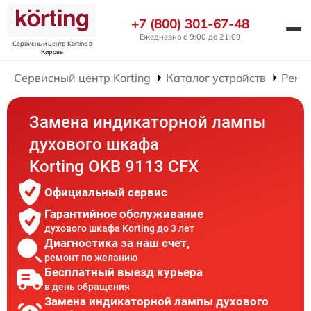
+7 (800) 301-67-48
Ежедневно с 9:00 до 21:00
Сервисный центр Korting
в
Кирове
Сервисный центр Korting
Каталог устройств
Ремо
Замена индикаторной лампы
духового шкафа
Korting OKB 9113 CFX
Официальный сервис
Гарантийное обслуживание
духового шкафа Korting до 3 лет
Диагностика за наш счет,
ремонт по желанию
Бесплатный выезд курьера
в день обращения
Замена индикаторной лампы духового