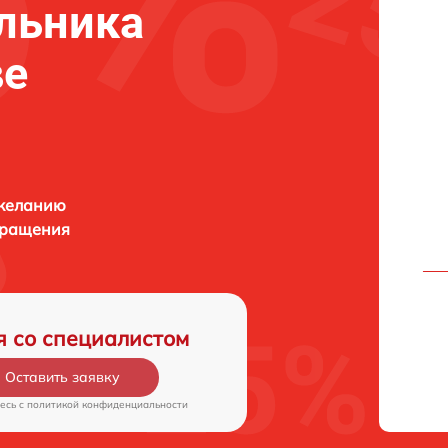
льника
ве
 желанию
бращения
я со специалистом
Оставить заявку
есь c
политикой конфиденциальности