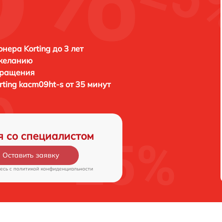
нера Korting до 3 лет
 желанию
бращения
rting kacm09ht-s от 35 минут
я со специалистом
Оставить заявку
есь c
политикой конфиденциальности