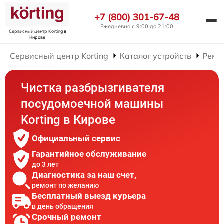
+7 (800) 301-67-48
Ежедневно с 9:00 до 21:00
Сервисный центр Korting
в
Кирове
Сервисный центр Korting
Каталог устройств
Ремо
Чистка разбрызгивателя
посудомоечной машины
Korting в Кирове
Официальный сервис
Гарантийное обслуживание
до 3 лет
Диагностика за наш счет,
ремонт по желанию
Бесплатный выезд курьера
в день обращения
Срочный ремонт