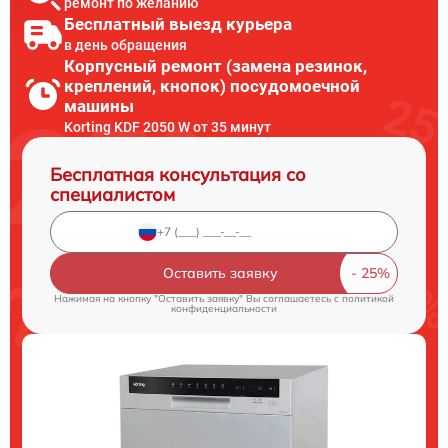
ремонт по желанию
Бесплатный выезд курьера
в день обращения
Корпусный ремонт (замена резинок,
креплений, кнопок) посудомоечной
машины
Korting KDF 2050 W от 35 минут
Бесплатная консультация со
специалистом
Оставить заявку
Нажимая на кнопку "Оставить заявку" Вы соглашаетесь c
политикой
конфиденциальности