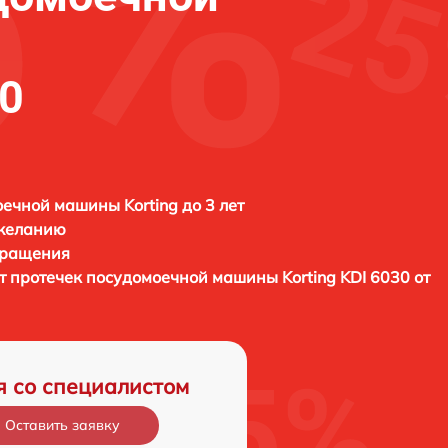
30
ечной машины Korting до 3 лет
 желанию
бращения
от протечек посудомоечной машины
Korting KDI 6030 от
я со специалистом
Оставить заявку