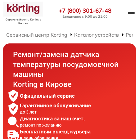
+7 (800) 301-67-48
Ежедневно с 9:00 до 21:00
Сервисный центр Korting
в
Кирове
Сервисный центр Korting
Каталог устройств
Ремо
Ремонт/замена датчика
температуры посудомоечной
машины
Korting в Кирове
Официальный сервис
Гарантийное обслуживание
до 3 лет
Диагностика за наш счет,
ремонт по желанию
Бесплатный выезд курьера
в день обращения