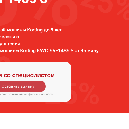
ой машины Korting до 3 лет
 желанию
бращения
й машины
Korting KWD 55F1485 S от 35 минут
я со специалистом
Оставить заявку
есь c
политикой конфиденциальности