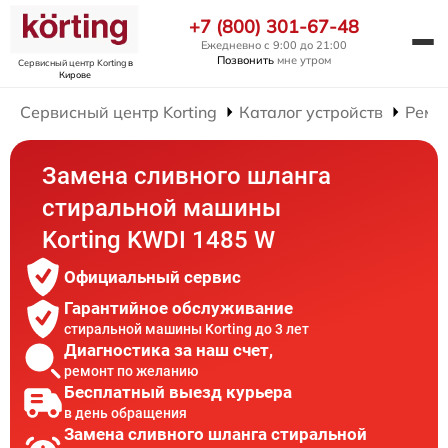
+7 (800) 301-67-48
Ежедневно с 9:00 до 21:00
Позвонить
мне утром
Сервисный центр Korting
в
Кирове
Сервисный центр Korting
Каталог устройств
Ремо
Замена сливного шланга
стиральной машины
Korting KWDI 1485 W
Официальный сервис
Гарантийное обслуживание
стиральной машины Korting до 3 лет
Диагностика за наш счет,
ремонт по желанию
Бесплатный выезд курьера
в день обращения
Замена сливного шланга стиральной