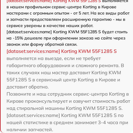
[dataset:services:name] Korting KWM 55F1285 S
выполняется
в нашем профильном сервис-центре Korting в Кирове
мастерами с огромным опытом - от 5 лет. На все виды работ
и запчасти предоставляем расширенную гарантию - мы в
сервисе уверены в качестве наших работ.
[dataset:services:name] Korting KWM 55F1285 S будет стоить
на -15% дешевле при оформлении заказа на сайте через
звонок или форму обратной связи.
[dataset:services:name] Korting KWM 55F1285 S
выполняется на выезде, если не требует
габаритного оборудования и сложного ремонта. В
таких случаях наш мастер доставит Korting KWM
55F1285 S в сервисный центр Korting в Кирове и
доставит обратно.
Позвоните и наш сотрудник сервис-центра Korting в
Кирове проконсультирует и озвучит стоимость работ
над стиральной машины Korting KWM 55F1285 S.
[dataset:services:name] Korting KWM 55F1285 S по
нашей статистике в среднем занимает 3-4 часа при
наличии запчастей.