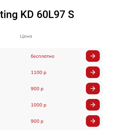
ing KD 60L97 S
Цена
бесплатно
1100 р
900 р
1000 р
900 р