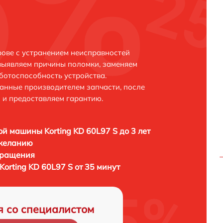
рове с устранением неисправностей
выявляем причины поломки, заменяем
ботоспособность устройства.
анные производителем запчасти, после
 и предоставляем гарантию.
й машины Korting KD 60L97 S до 3 лет
 желанию
бращения
orting KD 60L97 S от 35 минут
я со специалистом