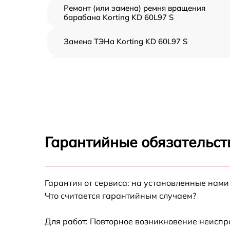
Ремонт (или замена) ремня вращения
барабана Korting KD 60L97 S
Замена ТЭНа Korting KD 60L97 S
Восстановление функций системы
вентилирования Korting KD 60L97 S
Замена устройств управления Korting KD
60L97 S
Устранение засора Korting KD 60L97 S
Гарантийные обязательст
Замена питающего кабеля Korting KD 60L9
S
Гарантия от сервиса: на установленные нами
Замена дисплея Korting KD 60L97 S
Что считается гарантийным случаем?
Замена подсветки индикаторов Korting KD
60L97 S
Для работ: Повторное возникновение неиспр