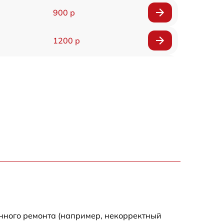
900 р
1200 р
1400 р
800 р
1600 р
1100 р
1000 р
900 р
енного ремонта (например, некорректный