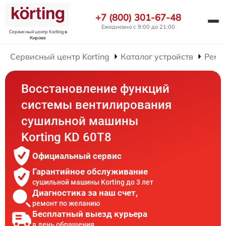
+7 (800) 301-67-48
Ежедневно с 9:00 до 21:00
Сервисный центр Korting
в
Кирове
Сервисный центр Korting
Каталог устройств
Ремо
Восстановление функций
системы вентилирования
сушильной машины
Korting KD 60T8
Официальный сервис
Гарантийное обслуживание
сушильной машины Korting до 3 лет
Диагностика за наш счет,
ремонт по желанию
Бесплатный выезд курьера
в день обращения