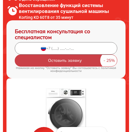
Восстановление функций системы
вентилирования сушильной машины
Korting KD 60T8 от 35 минут
Бесплатная консультация со
специалистом
Оставить заявку
Нажимая на кнопку "Оставить заявку" Вы соглашаетесь c
политикой
конфиденциальности