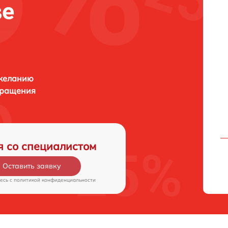
ве
 желанию
бращения
я со специалистом
Оставить заявку
есь c
политикой конфиденциальности