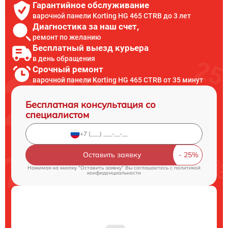
Гарантийное обслуживание
варочной панели Korting HG 465 CTRB до 3 лет
Диагностика за наш счет,
ремонт по желанию
Бесплатный выезд курьера
в день обращения
Срочный ремонт
варочной панели Korting HG 465 CTRB от 35 минут
Бесплатная консультация со
специалистом
Оставить заявку
Нажимая на кнопку "Оставить заявку" Вы соглашаетесь c
политикой
конфиденциальности