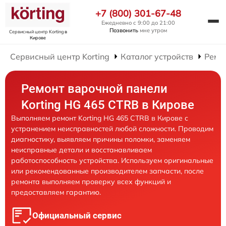
+7 (800) 301-67-48
Ежедневно с 9:00 до 21:00
Позвонить
мне утром
Сервисный центр Korting
в
Кирове
Сервисный центр Korting
Каталог устройств
Ремо
Ремонт варочной панели
Korting HG 465 CTRB в Кирове
Выполняем ремонт Korting HG 465 CTRB в Кирове с
устранением неисправностей любой сложности. Проводим
диагностику, выявляем причины поломки, заменяем
неисправные детали и восстанавливаем
работоспособность устройства. Используем оригинальные
или рекомендованные производителем запчасти, после
ремонта выполняем проверку всех функций и
предоставляем гарантию.
Официальный сервис