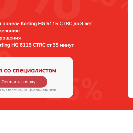
 панели Korting HG 6115 CTRC до 3 лет
 желанию
бращения
rting HG 6115 CTRC от 35 минут
я со специалистом
Оставить заявку
есь c
политикой конфиденциальности