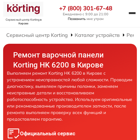
+7 (800) 301-67-48
Ежедневно с 9:00 до 21:00
Позвонить
мне утром
Сервисный центр Korting
в
Кирове
Сервисный центр Korting
Каталог устройств
Ремо
Ремонт варочной панели
Korting HK 6200 в Кирове
Выполняем ремонт Korting HK 6200 в Кирове с
устранением неисправностей любой сложности. Проводим
диагностику, выявляем причины поломки, заменяем
неисправные детали и восстанавливаем
работоспособность устройства. Используем оригинальные
или рекомендованные производителем запчасти, после
ремонта выполняем проверку всех функций и
предоставляем гарантию.
Официальный сервис